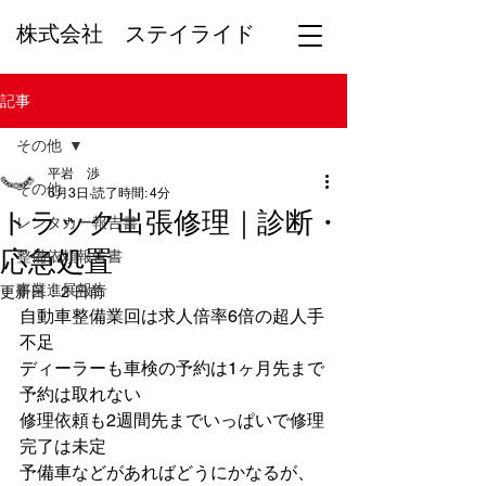
​株式会社 ステイライド
記事
その他
平岩 渉
その他
6月3日
読了時間: 4分
トラック出張修理｜診断・
レンタカー報告書
応急処置
整備依頼報告書
事業進展報告
更新日：
2 日前
自動車整備業回は求人倍率6倍の超人手
不足
ディーラーも車検の予約は1ヶ月先まで
予約は取れない
修理依頼も2週間先までいっぱいで修理
完了は未定
予備車などがあればどうにかなるが、